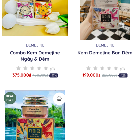
DEMEJINE
DEMEJINE
Combo Kem Demejine
Kem Demejine Ban Đêm
Ngày & Đêm
(0)
(0)
375.000₫
199.000₫
450.000₫
225.000₫
-17%
-12%