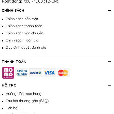
Hoạt động:
7:00 - 18:00 (T2-CN)
CHÍNH SÁCH
Chính sách bảo mật
Chính sách thanh toán
Chính sách vận chuyển
Chính sách hoàn trả
Quy định duyệt đánh giá
THANH TOÁN
HỖ TRỢ
Hướng dẫn mua hàng
Câu hỏi thường gặp (FAQ)
Liên hệ