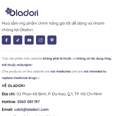
Mua sắm mỹ phẩm chính hãng giá tốt dễ dàng và nhanh
chóng tại Oladori.
*Các sản phẩm trên website
không phải là thuốc
và
không có tác dụng thay
thế thuốc chữa bệnh
!
(The products on this website are
not medicines
and are
not intended to
replace medicinal drugs
!)
VỀ OLADORI
Địa chỉ:
02 Phan Kế Bính, P. Đa Kao, Q.1, TP. Hồ Chí Minh
Hotline:
0365 081 197
Email:
cskh@oladori.com