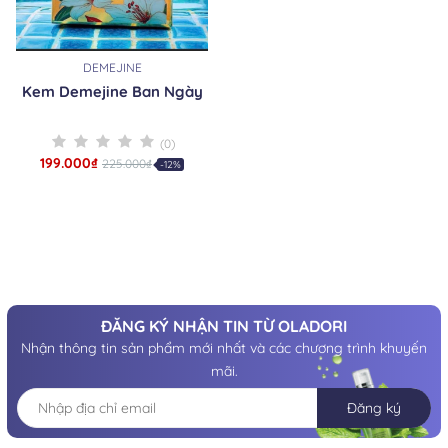
DEMEJINE
Kem Demejine Ban Ngày
(0)
199.000₫
225.000₫
-12%
ĐĂNG KÝ NHẬN TIN TỪ OLADORI
Nhận thông tin sản phẩm mới nhất và các chương trình khuyến
mãi.
Đăng ký