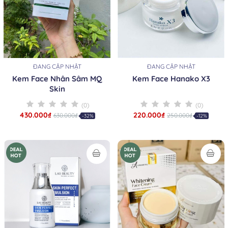
ĐANG CẬP NHẬT
ĐANG CẬP NHẬT
Kem Face Nhân Sâm MQ
Kem Face Hanako X3
Skin
(0)
(0)
430.000₫
220.000₫
630.000₫
250.000₫
-32%
-12%