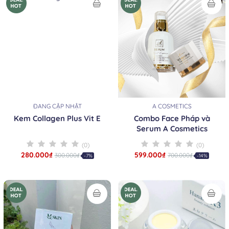
ĐANG CẬP NHẬT
A COSMETICS
Kem Collagen Plus Vit E
Combo Face Pháp và
Serum A Cosmetics
(0)
(0)
280.000₫
599.000₫
300.000₫
700.000₫
-7%
-14%