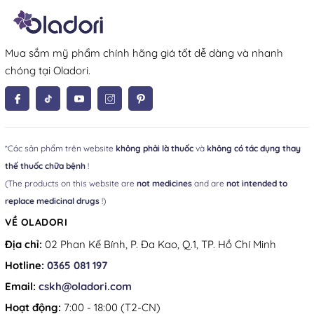
Mua sắm mỹ phẩm chính hãng giá tốt dễ dàng và nhanh
chóng tại Oladori.
*Các sản phẩm trên website
không phải là thuốc
và
không có tác dụng thay
thế thuốc chữa bệnh
!
(The products on this website are
not medicines
and are
not intended to
replace medicinal drugs
!)
VỀ OLADORI
Địa chỉ:
02 Phan Kế Bính, P. Đa Kao, Q.1, TP. Hồ Chí Minh
Hotline:
0365 081 197
Email:
cskh@oladori.com
Hoạt động:
7:00 - 18:00 (T2-CN)