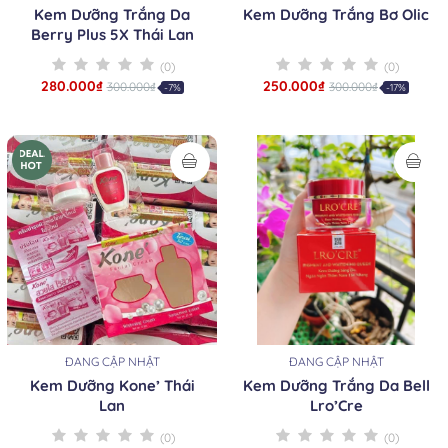
Kem Dưỡng Trắng Da
Kem Dưỡng Trắng Bơ Olic
Berry Plus 5X Thái Lan
(0)
(0)
280.000₫
250.000₫
300.000₫
300.000₫
-7%
-17%
ĐANG CẬP NHẬT
ĐANG CẬP NHẬT
Kem Dưỡng Kone’ Thái
Kem Dưỡng Trắng Da Bell
Lan
Lro’Cre
(0)
(0)