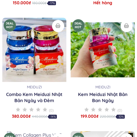
150.000₫
Hết hàng
180.000₫
-17%
MEIDUZI
MEIDUZI
Combo Kem Meiduzi Nhật
Kem Meiduzi Nhật Bản
Bản Ngày và Đêm
Ban Ngày
(0)
(0)
380.000₫
199.000₫
440.000₫
220.000₫
-14%
-10%