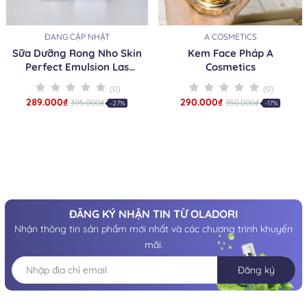
ĐANG CẬP NHẬT
A COSMETICS
Sữa Dưỡng Rong Nho Skin
Kem Face Pháp A
Perfect Emulsion Las
Cosmetics
Beauty
(0)
(0)
289.000₫
290.000₫
395.000₫
350.000₫
-27%
-17%
ĐĂNG KÝ NHẬN TIN TỪ OLADORI
Nhận thông tin sản phẩm mới nhất và các chương trình khuyến
mãi.
Đăng ký