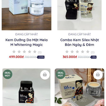
ĐANG CẬP NHẬT
ĐANG CẬP NHẬT
Kem Dưỡng Da Mặt Mela
Combo Kem Silex Nhật
M Whitening Magic
Bản Ngày & Đêm
(0)
(0)
499.000₫
365.000₫
700.000₫
400.000₫
-29%
-9%