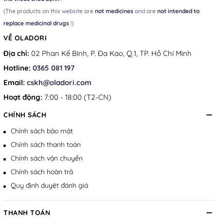
(The products on this website are
not medicines
and are
not intended to
replace medicinal drugs
!)
VỀ OLADORI
Địa chỉ:
02 Phan Kế Bính, P. Đa Kao, Q.1, TP. Hồ Chí Minh
Hotline:
0365 081 197
Email:
cskh@oladori.com
Hoạt động:
7:00 - 18:00 (T2-CN)
CHÍNH SÁCH
Chính sách bảo mật
Chính sách thanh toán
Chính sách vận chuyển
Chính sách hoàn trả
Quy định duyệt đánh giá
THANH TOÁN