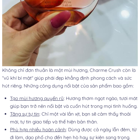
Không chỉ đơn thuần là một mùi hương, Charme Crush còn là
“vũ khí bí mật” giúp phái đẹp khẳng định phong cách và sức
hút riêng. Những công dụng nổi bật của sản phẩm bao gồm:
Tạo mùi hương quyến rũ
: Hương thơm ngọt ngào, tươi mát
giúp bạn trở nên nổi bật và cuốn hút trong mọi tình huống.
Tăng sự tự tin
: Chỉ một vài lần xịt, bạn sẽ cảm thấy thoải
mái, tự tin giao tiếp và thể hiện bản thân.
Phù hợp nhiều hoàn cảnh
: Dùng được cả ngày lẫn đêm, từ
đi làm, dạo phố cho đến hẹn hò hay sự kiện sang trọng.