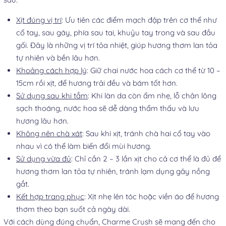
Xịt đúng vị trí
: Ưu tiên các điểm mạch đập trên cơ thể như
cổ tay, sau gáy, phía sau tai, khuỷu tay trong và sau đầu
gối. Đây là những vị trí tỏa nhiệt, giúp hương thơm lan tỏa
tự nhiên và bền lâu hơn.
Khoảng cách hợp lý
: Giữ chai nước hoa cách cơ thể từ 10 –
15cm rồi xịt, để hương trải đều và bám tốt hơn.
Sử dụng sau khi tắm
: Khi làn da còn ẩm nhẹ, lỗ chân lông
sạch thoáng, nước hoa sẽ dễ dàng thẩm thấu và lưu
hương lâu hơn.
Không nên chà xát
: Sau khi xịt, tránh chà hai cổ tay vào
nhau vì có thể làm biến đổi mùi hương.
Sử dụng vừa đủ
: Chỉ cần 2 – 3 lần xịt cho cả cơ thể là đủ để
hương thơm lan tỏa tự nhiên, tránh lạm dụng gây nồng
gắt.
Kết hợp trang phục
: Xịt nhẹ lên tóc hoặc viền áo để hương
thơm theo bạn suốt cả ngày dài.
Với cách dùng đúng chuẩn, Charme Crush sẽ mang đến cho