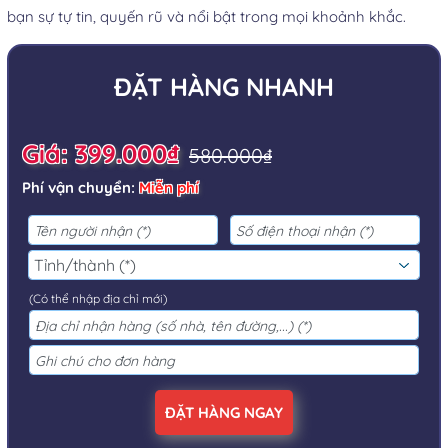
bạn sự tự tin, quyến rũ và nổi bật trong mọi khoảnh khắc.
ĐẶT HÀNG NHANH
Giá: 399.000₫
580.000₫
Phí vận chuyển:
Miễn phí
(Có thể nhập địa chỉ mới)
ĐẶT HÀNG NGAY