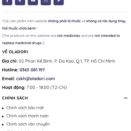
*Các sản phẩm trên website
không phải là thuốc
và
không có tác dụng thay
thế thuốc chữa bệnh
!
(The products on this website are
not medicines
and are
not intended to
replace medicinal drugs
!)
VỀ OLADORI
Địa chỉ:
02 Phan Kế Bính, P. Đa Kao, Q.1, TP. Hồ Chí Minh
Hotline:
0365 081 197
Email:
cskh@oladori.com
Hoạt động:
7:00 - 18:00 (T2-CN)
CHÍNH SÁCH
Chính sách bảo mật
Chính sách thanh toán
Chính sách vận chuyển