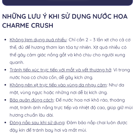
NHỮNG LƯU Ý KHI SỬ DỤNG NƯỚC HOA
CHARME CRUSH
Không lạm dụng quá nhiều
: Chỉ cần 2 – 3 lần xịt cho cả cơ
thể, đủ để hương thơm lan tỏa tự nhiên. Xịt quá nhiều có
thể gây cảm giác nồng gắt và khó chịu cho người xung
quanh.
Tránh tiếp xúc trực tiếp với mắt và vết thương hở
: Vì trong
nước hoa có chứa cồn, dễ gây kích ứng.
Không nên xịt trực tiếp vào vùng da nhạy cảm
: Như da
mặt, vùng ngực hoặc những nơi dễ bị kích ứng.
Bảo quản đúng cách
: Để nước hoa nơi khô ráo, thoáng
mát, tránh ánh nắng trực tiếp và nhiệt độ cao, giúp giữ mùi
hương chuẩn lâu dài.
Đóng nắp sau khi sử dụng
: Đảm bảo nắp chai luôn được
đậy kín để tránh bay hơi và mất mùi.