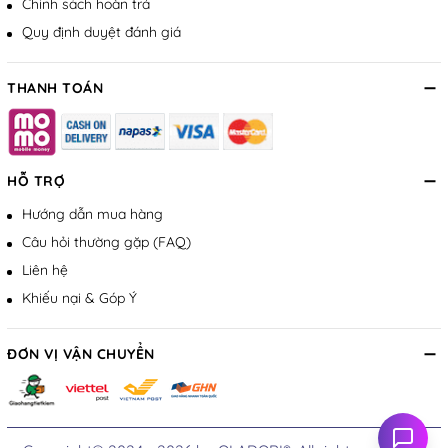
Chính sách hoàn trả
Quy định duyệt đánh giá
THANH TOÁN
HỖ TRỢ
Hướng dẫn mua hàng
Câu hỏi thường gặp (FAQ)
Liên hệ
Khiếu nại & Góp Ý
ĐƠN VỊ VẬN CHUYỂN