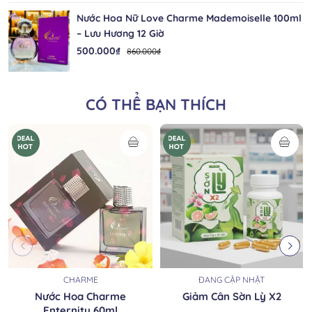
Nước Hoa Nữ Love Charme Mademoiselle 100ml
– Lưu Hương 12 Giờ
500.000₫
860.000₫
CÓ THỂ BẠN THÍCH
CHARME
ĐANG CẬP NHẬT
Nước Hoa Charme
Giảm Cân Sờn Lỳ X2
Enternity 60ml