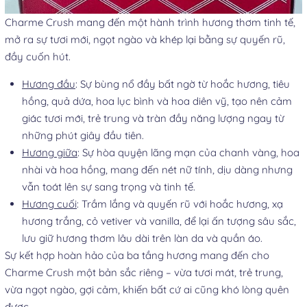
Charme Crush mang đến một hành trình hương thơm tinh tế,
mở ra sự tươi mới, ngọt ngào và khép lại bằng sự quyến rũ,
đầy cuốn hút.
Hương đầu
: Sự bùng nổ đầy bất ngờ từ hoắc hương, tiêu
hồng, quả dứa, hoa lục bình và hoa diên vỹ, tạo nên cảm
giác tươi mới, trẻ trung và tràn đầy năng lượng ngay từ
những phút giây đầu tiên.
Hương giữa
: Sự hòa quyện lãng mạn của chanh vàng, hoa
nhài và hoa hồng, mang đến nét nữ tính, dịu dàng nhưng
vẫn toát lên sự sang trọng và tinh tế.
Hương cuối
: Trầm lắng và quyến rũ với hoắc hương, xạ
hương trắng, cỏ vetiver và vanilla, để lại ấn tượng sâu sắc,
lưu giữ hương thơm lâu dài trên làn da và quần áo.
Sự kết hợp hoàn hảo của ba tầng hương mang đến cho
Charme Crush một bản sắc riêng – vừa tươi mát, trẻ trung,
vừa ngọt ngào, gợi cảm, khiến bất cứ ai cũng khó lòng quên
được.