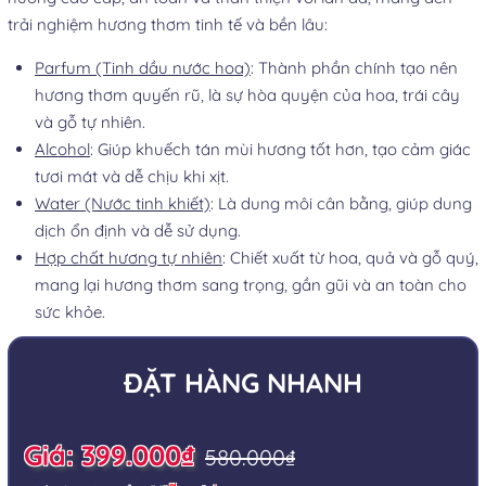
trải nghiệm hương thơm tinh tế và bền lâu:
Parfum (Tinh dầu nước hoa)
: Thành phần chính tạo nên
hương thơm quyến rũ, là sự hòa quyện của hoa, trái cây
và gỗ tự nhiên.
Alcohol
: Giúp khuếch tán mùi hương tốt hơn, tạo cảm giác
tươi mát và dễ chịu khi xịt.
Water (Nước tinh khiết)
: Là dung môi cân bằng, giúp dung
dịch ổn định và dễ sử dụng.
Hợp chất hương tự nhiên
: Chiết xuất từ hoa, quả và gỗ quý,
mang lại hương thơm sang trọng, gần gũi và an toàn cho
sức khỏe.
ĐẶT HÀNG NHANH
Giá: 399.000₫
580.000₫