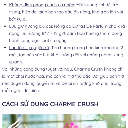
Khẳng định phong cách cá nhân
: Mùi hương tinh tế, trẻ
trung, hiện đại giúp bạn tạo dấu ấn riêng, khó trộn lẫn với
bất kỳ ai.
Lưu giữ hương lâu dài
: Nồng độ Extrait De Parfum cho khả
năng lưu hương từ 7 – 12 giờ, đảm bảo hương thơm đồng
hành cùng bạn suốt cả ngày.
Lan tỏa sự quyến rũ
: Tỏa hương trong bán kính khoảng 2
mét, tạo nên sức hút khó cưỡng đối với những người xung
quanh.
Với những công dụng tuyệt vời này, Charme Crush không chỉ
là một chai nước hoa, mà còn là “trợ thủ đắc lực” giúp bạn trở
nên duyên dáng, quyến rũ và để lại ấn tượng khó phai trong
mắt người đối diện.
CÁCH SỬ DỤNG CHARME CRUSH