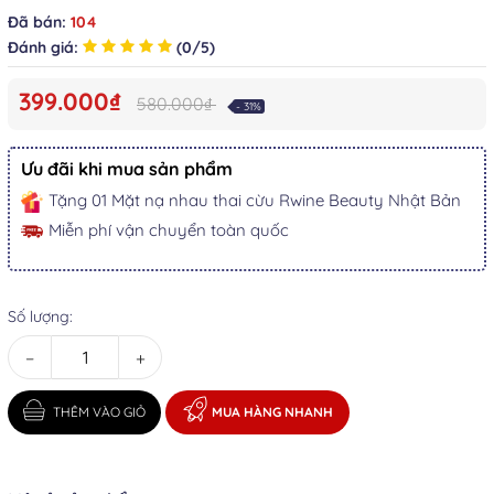
Đã bán:
104
Đánh giá:
(0/5)
399.000₫
580.000₫
- 31%
Ưu đãi khi mua sản phẩm
Tặng 01 Mặt nạ nhau thai cừu Rwine Beauty Nhật Bản
Miễn phí vận chuyển toàn quốc
Số lượng:
−
+
THÊM VÀO GIỎ
MUA HÀNG NHANH