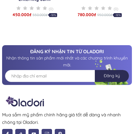
(0)
(0)
450.000₫
780.000₫
550.000₫
950.000₫
-18%
-18%
ĐĂNG KÝ NHẬN TIN TỪ OLADORI
Nhận thông tin sản phẩm mới nhất và các chương trình khuyến
mãi.
Đăng ký
Mua sắm mỹ phẩm chính hãng giá tốt dễ dàng và nhanh
chóng tại Oladori.