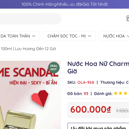
100% Chính Hãng
Nhiều ưu đãi
Giá Tốt Nhất
 DA TOÀN THÂN
CHĂM SÓC TÓC - MI
NƯỚC HOA
100ml | Lưu Hương Đến 12 Giờ
Nước Hoa Nữ Charme
Giờ
SKU:
OLA-968
|
Thương hiệu:
C
Đã bán:
93
|
Đánh giá:
600.000₫
1.18
Ưu đãi khi mua sản phẩm