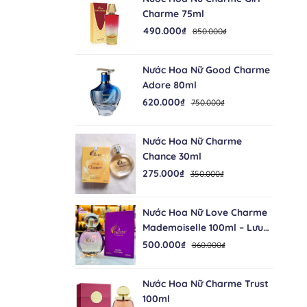
Charme 75ml
490.000₫
850.000₫
Nước Hoa Nữ Good Charme
Adore 80ml
620.000₫
750.000₫
Nước Hoa Nữ Charme
Chance 30ml
275.000₫
350.000₫
Nước Hoa Nữ Love Charme
Mademoiselle 100ml – Lưu
Hương 12 Giờ
500.000₫
860.000₫
Nước Hoa Nữ Charme Trust
100ml