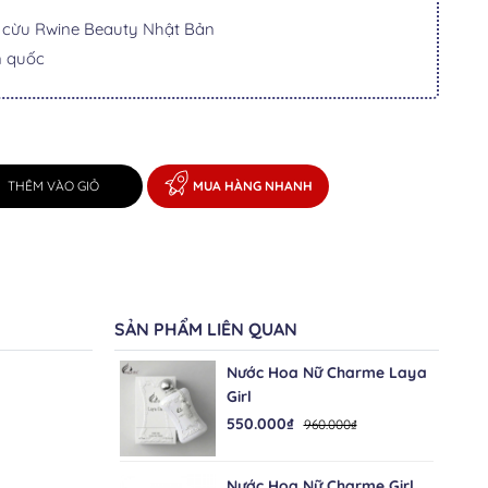
i cừu Rwine Beauty Nhật Bản
n quốc
THÊM VÀO GIỎ
MUA HÀNG NHANH
SẢN PHẨM LIÊN QUAN
Nước Hoa Nữ Charme Laya
Girl
550.000₫
960.000₫
Nước Hoa Nữ Charme Girl