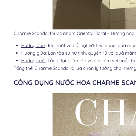
Charme Scandal thuộc nhóm Oriental Floral – Hương hoa 
Hương đầu
: Tươi mát và nổi bật với tiêu hồng, quả mọn
Hương giữa
: Lan tỏa sự nữ tính, quyến rũ với quả mâm
Hương cuối
: Lắng đọng, ấm áp và gợi cảm với hoắc hư
Tổng thể, Charme Scandal là lựa chọn lý tưởng cho những 
CÔNG DỤNG NƯỚC HOA CHARME SCA