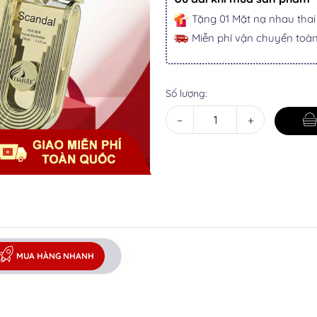
Tặng 01 Mặt nạ nhau tha
Miễn phí vận chuyển toà
Số lượng:
−
+
MUA HÀNG NHANH