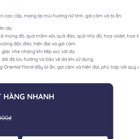
cao cấp, mang lại mùi hương nữ tính, gợi cảm và bí ẩn:
ên da.
quả mọng đỏ, quả mâm xôi, quả đào, quả nho đỏ, hoa violet, hoa t
ương độc đáo, hiện đại và gợi cảm.
giác nhẹ nhàng khi tiếp xúc với da.
 dài độ lưu hương và bảo vệ da khi sử dụng.
iental Floral đầy bí ẩn, gợi cảm và hiện đại, phù hợp với quý 
T HÀNG NHANH
.000₫