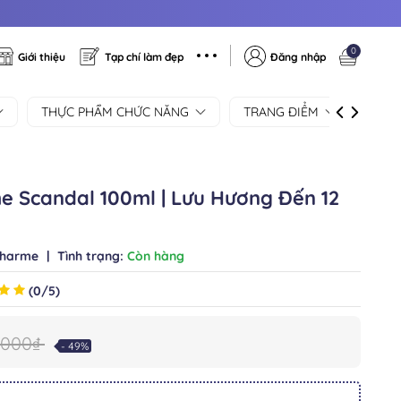
0
Giới thiệu
Tạp chí làm đẹp
Đăng nhập
THỰC PHẨM CHỨC NĂNG
TRANG ĐIỂM
SẢN
 Scandal 100ml | Lưu Hương Đến 12
harme
|
Tình trạng:
Còn hàng
(0/5)
0.000₫
- 49%