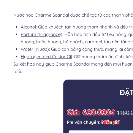
Nước hoa Charme Scandal được chế tác từ các thành phần 
Alcohol
: Giúp khuếch tán hương thơm nhanh và đều tr
Parfum (Fragrance)
: Hỗn hợp tinh dầu từ tiêu hồng, 
hương, hoắc hương, hổ phách, caramel, tạo nên tầng h
Water (Nước)
: Giúp cân bằng công thức, mang lại cảm 
Hydrogenated Castor Oil
: Giữ hương thơm ổn định, kéo
Sự kết hợp này giúp Charme Scandal mang đến mùi hương Or
tuổi.
ĐẶ
Giá: 600.000₫
1.180
Phí vận chuyển:
Miễn phí