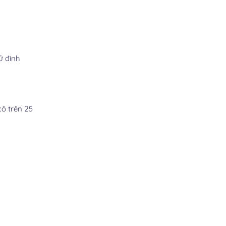
ử đinh
cô trên 25