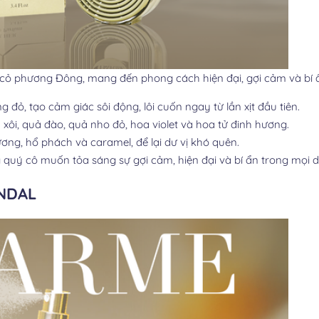
cỏ phương Đông, mang đến phong cách hiện đại, gợi cảm và bí 
g đỏ, tạo cảm giác sôi động, lôi cuốn ngay từ lần xịt đầu tiên.
 xôi, quả đào, quả nho đỏ, hoa violet và hoa tử đinh hương.
ơng, hổ phách và caramel, để lại dư vị khó quên.
quý cô muốn tỏa sáng sự gợi cảm, hiện đại và bí ẩn trong mọi d
NDAL