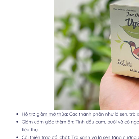
Hỗ trợ giảm mỡ thừa
: Các thành phần như lá sen, trà 
Giảm cảm giác thèm ăn
: Tinh dầu cam, bưởi và cỏ ng
tiêu thụ.
Cải thiện trao đổi chất
: Trà xanh và lá sen tăng cường 