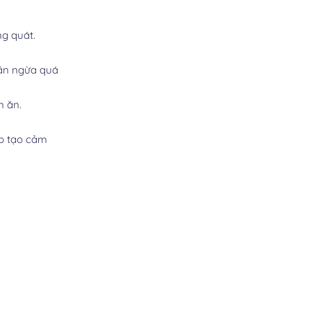
ng quát.
găn ngừa quá
m ăn.
úp tạo cảm