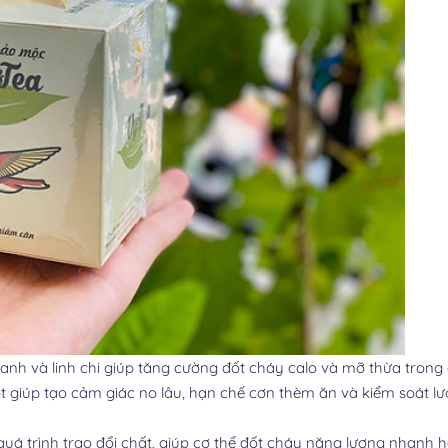
xanh và linh chi giúp tăng cường đốt cháy calo và mỡ thừa trong 
ọt giúp tạo cảm giác no lâu, hạn chế cơn thèm ăn và kiểm soát l
quá trình trao đổi chất, giúp cơ thể đốt cháy năng lượng nhanh h