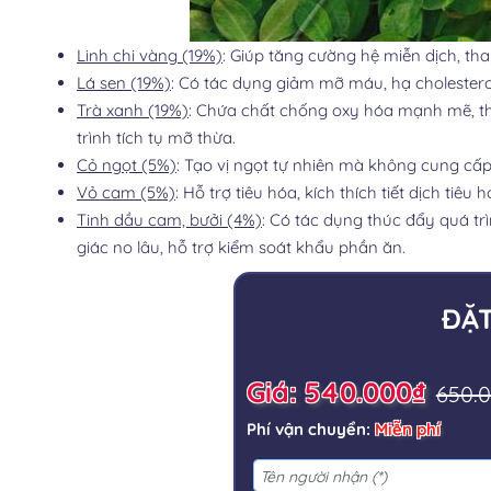
Linh chi vàng (19%)
: Giúp tăng cường hệ miễn dịch, tha
Lá sen (19%)
: Có tác dụng giảm mỡ máu, hạ cholesterol
Trà xanh (19%)
: Chứa chất chống oxy hóa mạnh mẽ, th
trình tích tụ mỡ thừa.
Cỏ ngọt (5%)
: Tạo vị ngọt tự nhiên mà không cung cấ
Vỏ cam (5%)
: Hỗ trợ tiêu hóa, kích thích tiết dịch tiê
Tinh dầu cam, bưởi (4%)
: Có tác dụng thúc đẩy quá trì
giác no lâu, hỗ trợ kiểm soát khẩu phần ăn.
ĐẶ
Giá: 540.000₫
650.
Phí vận chuyển:
Miễn phí