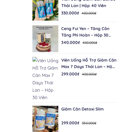
Thái Lan | Hộp 40 Viên
330.000₫
400.000₫
Ceng Fui Yen – Tăng Cân
Tăng Phì Hoàn – Hộp 30
Viên Malaysia
340.000₫
400.000₫
Viên Uống Hỗ Trợ Giảm Cân
Max 7 Days Thái Lan – Hộp
30 Viên
299.000₫
400.000₫
Giảm Cân Detoxi Slim
299.000₫
350.000₫