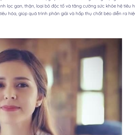
nh lọc gan, thận, loại bỏ độc tố và tăng cường sức khỏe hệ tiêu 
tiêu hóa, giúp quá trình phân giải và hấp thụ chất béo diễn ra hi