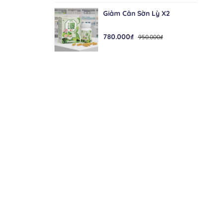
Giảm Cân Sờn Lỳ X2
780.000₫
950.000₫