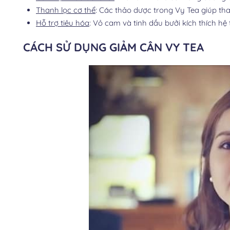
Thanh lọc cơ thể
: Các thảo dược trong Vy Tea giúp tha
Hỗ trợ tiêu hóa
: Vỏ cam và tinh dầu bưởi kích thích hệ 
CÁCH SỬ DỤNG GIẢM CÂN VY TEA