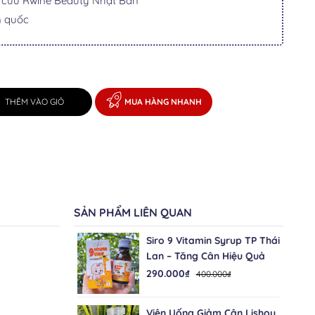
i cừu Rwine Beauty Nhật Bản
n quốc
THÊM VÀO GIỎ
MUA HÀNG NHANH
SẢN PHẨM LIÊN QUAN
Siro 9 Vitamin Syrup TP Thái
Lan – Tăng Cân Hiệu Quả
290.000₫
400.000₫
Viên Uống Giảm Cân Lishou