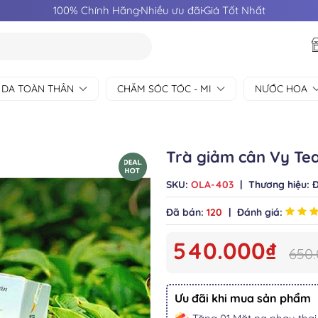
100% Chính Hãng
Nhiều ưu đãi
Giá Tốt Nhất
 DA TOÀN THÂN
CHĂM SÓC TÓC - MI
NƯỚC HOA
Trà giảm cân Vy Te
SKU:
OLA-403
|
Thương hiệu:
Đ
Đã bán:
120
|
Đánh giá:
540.000₫
650
Ưu đãi khi mua sản phẩm