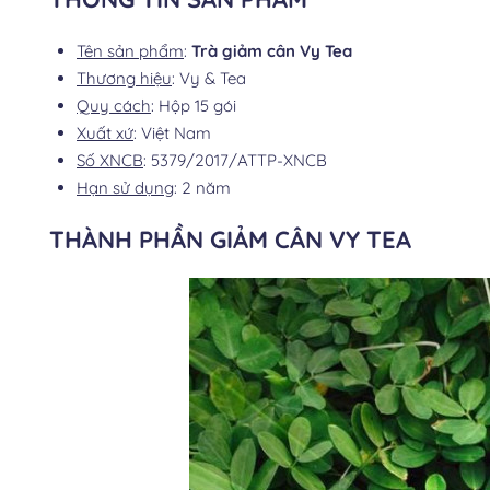
Tên sản phẩm
:
Trà giảm cân Vy Tea
Thương hiệu
: Vy & Tea
Quy cách
: Hộp 15 gói
Xuất xứ
: Việt Nam
Số XNCB
: 5379/2017/ATTP-XNCB
Hạn sử dụng
: 2 năm
THÀNH PHẦN GIẢM CÂN VY TEA