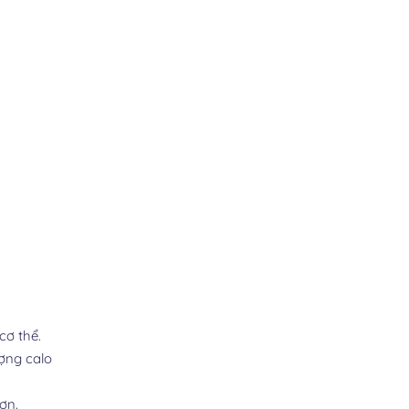
cơ thể.
ượng calo
ơn.