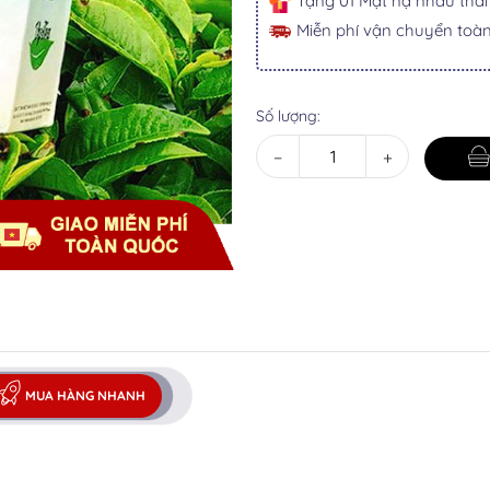
Tặng 01 Mặt nạ nhau tha
Miễn phí vận chuyển toà
Số lượng:
−
+
MUA HÀNG NHANH