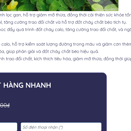
nh lọc gan, hỗ trợ giảm mỡ thừa, đồng thời cải thiện sức khỏe tổ
, tăng cường trao đổi chất và hỗ trợ đốt cháy chất béo tích tụ.
úc đẩy quá trình đốt cháy calo, tăng cường trao đổi chất, và n
p calo, hỗ trợ kiểm soát lượng đường trong máu và giảm cơn thè
u hóa, giúp phân giải và đốt cháy chất béo hiệu quả.
nh trao đổi chất, kích thích tiêu hóa, giảm mỡ thừa, đồng thời gi
T HÀNG NHANH
000₫