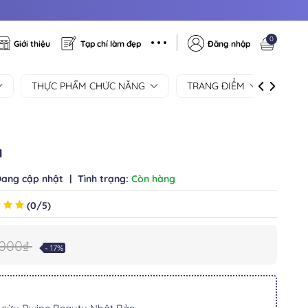
0
Giới thiệu
Tạp chí làm đẹp
Đăng nhập
THỰC PHẨM CHỨC NĂNG
TRANG ĐIỂM
SẢN
a
ang cập nhật
|
Tình trạng:
Còn hàng
(0/5)
.000₫
- 17%