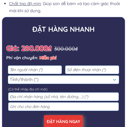
Chất tạo độ mịn
: Giúp son dễ bám và tạo cảm giác thoải
mái khi sử dụng.
ĐẶT HÀNG NHANH
Giá: 280.000₫
300.000₫
Phí vận chuyển:
Miễn phí
(Có thể nhập địa chỉ mới)
ĐẶT HÀNG NGAY