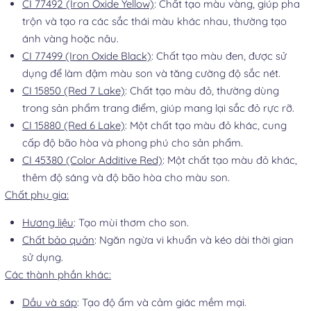
CI 77492 (Iron Oxide Yellow)
: Chất tạo màu vàng, giúp pha
trộn và tạo ra các sắc thái màu khác nhau, thường tạo
ánh vàng hoặc nâu.
CI 77499 (Iron Oxide Black)
: Chất tạo màu đen, được sử
dụng để làm đậm màu son và tăng cường độ sắc nét.
CI 15850 (Red 7 Lake)
: Chất tạo màu đỏ, thường dùng
trong sản phẩm trang điểm, giúp mang lại sắc đỏ rực rỡ.
CI 15880 (Red 6 Lake)
: Một chất tạo màu đỏ khác, cung
cấp độ bão hòa và phong phú cho sản phẩm.
CI 45380 (Color Additive Red)
: Một chất tạo màu đỏ khác,
thêm độ sáng và độ bão hòa cho màu son.
Chất phụ gia:
Hương liệu
: Tạo mùi thơm cho son.
Chất bảo quản
: Ngăn ngừa vi khuẩn và kéo dài thời gian
sử dụng.
Các thành phần khác:
Dầu và sáp
: Tạo độ ẩm và cảm giác mềm mại.