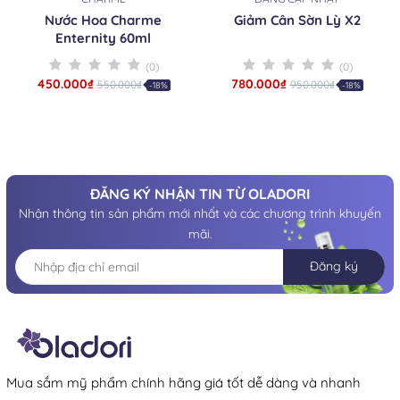
Nước Hoa Charme
Giảm Cân Sờn Lỳ X2
Enternity 60ml
(0)
(0)
450.000₫
780.000₫
550.000₫
950.000₫
-18%
-18%
ĐĂNG KÝ NHẬN TIN TỪ OLADORI
Nhận thông tin sản phẩm mới nhất và các chương trình khuyến
mãi.
Đăng ký
Mua sắm mỹ phẩm chính hãng giá tốt dễ dàng và nhanh