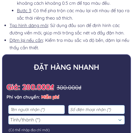
khoảng cách khoảng 0.5 cm để tạo màu đều.
Bước 3
: Có thể pha trộn các màu lại với nhau để tạo ra
sắc thái riêng theo sở thích.
Tạo hình dáng môi
: Sử dụng đầu son để định hình các
đường viền môi, giúp môi trông sắc nét và đầy đặn hơn.
Dặm lại nếu cần
: Kiểm tra màu sắc và độ bền, dặm lại nếu
thấy cần thiết.
ĐẶT HÀNG NHANH
Giá: 280.000₫
300.000₫
Phí vận chuyển:
Miễn phí
(Có thể nhập địa chỉ mới)