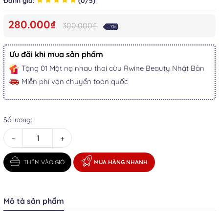
Đánh giá:
(0/5)
280.000₫
300.000₫
- 7%
Ưu đãi khi mua sản phẩm
Tặng 01 Mặt nạ nhau thai cừu Rwine Beauty Nhật Bản
Miễn phí vận chuyển toàn quốc
Số lượng:
−
+
THÊM VÀO GIỎ
MUA HÀNG NHANH
Mô tả sản phẩm