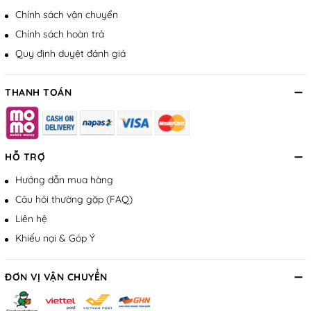
Chính sách vận chuyển
Chính sách hoàn trả
Quy định duyệt đánh giá
THANH TOÁN
HỖ TRỢ
Hướng dẫn mua hàng
Câu hỏi thường gặp (FAQ)
Liên hệ
Khiếu nại & Góp Ý
ĐƠN VỊ VẬN CHUYỂN