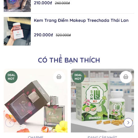
210.000₫
260.000₫
Kem Trang Điểm Makeup Treechada Thái Lan
290.000₫
320.000₫
CÓ THỂ BẠN THÍCH
CHARME
ĐANG CẬP NHẬT