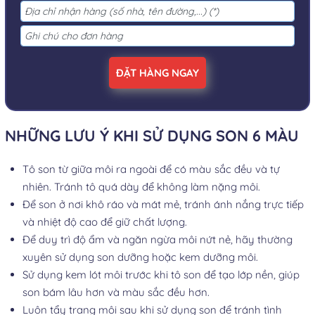
ĐẶT HÀNG NGAY
NHỮNG LƯU Ý KHI SỬ DỤNG SON 6 MÀU
Tô son từ giữa môi ra ngoài để có màu sắc đều và tự
nhiên. Tránh tô quá dày để không làm nặng môi.
Để son ở nơi khô ráo và mát mẻ, tránh ánh nắng trực tiếp
và nhiệt độ cao để giữ chất lượng.
Để duy trì độ ẩm và ngăn ngừa môi nứt nẻ, hãy thường
xuyên sử dụng son dưỡng hoặc kem dưỡng môi.
Sử dụng kem lót môi trước khi tô son để tạo lớp nền, giúp
son bám lâu hơn và màu sắc đều hơn.
Luôn tẩy trang môi sau khi sử dụng son để tránh tình