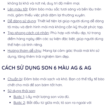
không bị khô và nứt nẻ, duy trì độ mềm mại.
Lên màu tốt
: Đảm bảo màu sắc tươi sáng và bền lâu trên
môi, giảm thiểu việc phải dặm lại thường xuyên.
Dễ dàng sử dụng
: Thiết kế tiện lợi giúp người dùng dễ dàng
tô màu và định hình môi mà không cần kỹ thuật phức tạp.
Tạo phong cách cá nhân
: Phù hợp với nhiều dịp, từ trang
điểm hàng ngày đến các sự kiện đặc biệt, giúp người dùng
thể hiện cá tính riêng.
Hương thơm dễ chịu
: Mang lại cảm giác thoải mái khi sử
dụng, tăng thêm trải nghiệm làm đẹp.
CÁCH SỬ DỤNG SON 6 MÀU AG & AG
Chuẩn bị
: Đảm bảo môi sạch và khô. Bạn có thể tẩy tế bào
chết cho môi để son bám tốt hơn.
Sử dụng thỏi son
:
Bước 1
: Lấy một lượng son vừa đủ.
Bước 2
: Bắt đầu từ giữa môi, tô son ra ngoài với