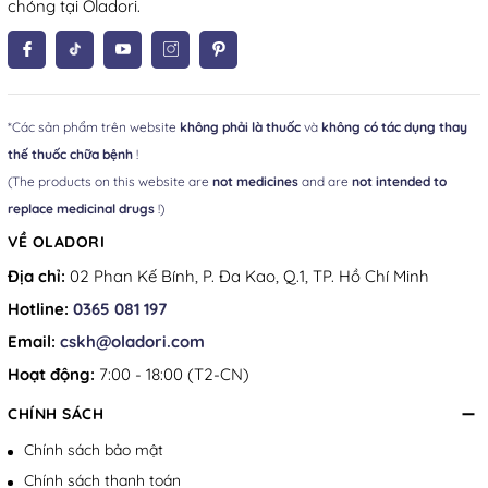
chóng tại Oladori.
*Các sản phẩm trên website
không phải là thuốc
và
không có tác dụng thay
thế thuốc chữa bệnh
!
(The products on this website are
not medicines
and are
not intended to
replace medicinal drugs
!)
VỀ OLADORI
Địa chỉ:
02 Phan Kế Bính, P. Đa Kao, Q.1, TP. Hồ Chí Minh
Hotline:
0365 081 197
Email:
cskh@oladori.com
Hoạt động:
7:00 - 18:00 (T2-CN)
CHÍNH SÁCH
Chính sách bảo mật
Chính sách thanh toán