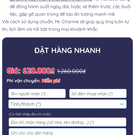
để đồng hành suốt ngày dài, hoặc xịt thêm trước các buổi
tiệc, gặp gỡ quan trọng để tạo ấn tượng mạnh mẽ.
Với cách sử dụng chuẩn, Mr. Charme sẽ giúp quý ông luôn tự
tin, lịch lãm và nổi bật trong mọi khoảnh khắc.
ĐẶT HÀNG NHANH
Giá: 620.000₫
1.260.000₫
Phí vận chuyển:
Miễn phí
(Có thể nhập địa chỉ mới)