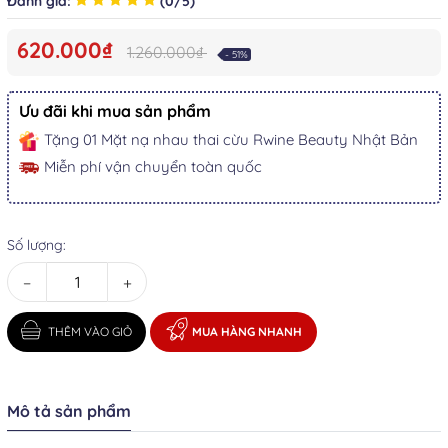
Đánh giá:
(0/5)
620.000₫
1.260.000₫
- 51%
Ưu đãi khi mua sản phẩm
Tặng 01 Mặt nạ nhau thai cừu Rwine Beauty Nhật Bản
Miễn phí vận chuyển toàn quốc
Số lượng:
−
+
THÊM VÀO GIỎ
MUA HÀNG NHANH
Mô tả sản phẩm