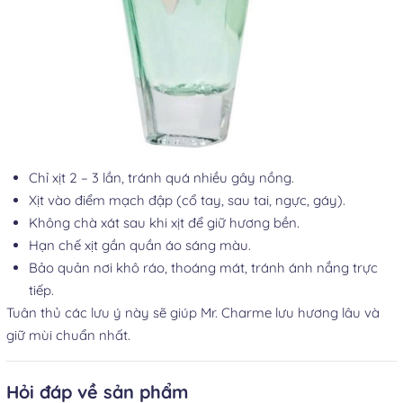
Chỉ xịt 2 – 3 lần, tránh quá nhiều gây nồng.
Xịt vào điểm mạch đập (cổ tay, sau tai, ngực, gáy).
Không chà xát sau khi xịt để giữ hương bền.
Hạn chế xịt gần quần áo sáng màu.
Bảo quản nơi khô ráo, thoáng mát, tránh ánh nắng trực
tiếp.
Tuân thủ các lưu ý này sẽ giúp Mr. Charme lưu hương lâu và
giữ mùi chuẩn nhất.
Hỏi đáp về sản phẩm