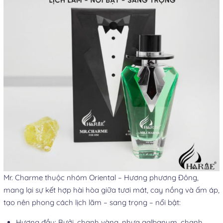
Mr. Charme thuộc nhóm Oriental – Hương phương Đông,
mang lại sự kết hợp hài hòa giữa tươi mát, cay nồng và ấm áp,
tạo nên phong cách lịch lãm – sang trọng – nổi bật:
Hương đầu
: Bưởi, chanh vàng, nhựa galbanum, chanh