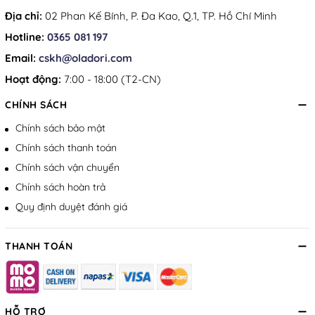
Địa chỉ:
02 Phan Kế Bính, P. Đa Kao, Q.1, TP. Hồ Chí Minh
Hotline:
0365 081 197
Email:
cskh@oladori.com
Hoạt động:
7:00 - 18:00 (T2-CN)
CHÍNH SÁCH
Chính sách bảo mật
Chính sách thanh toán
Chính sách vận chuyển
Chính sách hoàn trả
Quy định duyệt đánh giá
THANH TOÁN
HỖ TRỢ