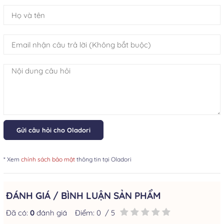
Gửi câu hỏi cho Oladori
* Xem
chính sách bảo mật
thông tin tại Oladori
ĐÁNH GIÁ / BÌNH LUẬN SẢN PHẨM
Đã có:
0
đánh giá
Điểm:
0
/ 5