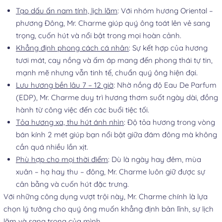
Tạo dấu ấn nam tính, lịch lãm
: Với nhóm hương Oriental –
phương Đông, Mr. Charme giúp quý ông toát lên vẻ sang
trọng, cuốn hút và nổi bật trong mọi hoàn cảnh.
Khẳng định phong cách cá nhân
: Sự kết hợp của hương
tươi mát, cay nồng và ấm áp mang đến phong thái tự tin,
mạnh mẽ nhưng vẫn tinh tế, chuẩn quý ông hiện đại.
Lưu hương bền lâu 7 – 12 giờ
: Nhờ nồng độ Eau De Parfum
(EDP), Mr. Charme duy trì hương thơm suốt ngày dài, đồng
hành từ công việc đến các buổi tiệc tối.
Tỏa hương xa, thu hút ánh nhìn
: Độ tỏa hương trong vòng
bán kính 2 mét giúp bạn nổi bật giữa đám đông mà không
cần quá nhiều lần xịt.
Phù hợp cho mọi thời điểm
: Dù là ngày hay đêm, mùa
xuân – hạ hay thu – đông, Mr. Charme luôn giữ được sự
cân bằng và cuốn hút đặc trưng.
Với những công dụng vượt trội này, Mr. Charme chính là lựa
chọn lý tưởng cho quý ông muốn khẳng định bản lĩnh, sự lịch
lãm và sang trọng của mình.