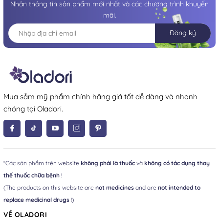
Nhận thông tin sản phẩm mới nhất và các chương trình khuyến
mãi.
Đăng ký
Mua sắm mỹ phẩm chính hãng giá tốt dễ dàng và nhanh
chóng tại Oladori.
*Các sản phẩm trên website
không phải là thuốc
và
không có tác dụng thay
thế thuốc chữa bệnh
!
(The products on this website are
not medicines
and are
not intended to
replace medicinal drugs
!)
VỀ OLADORI