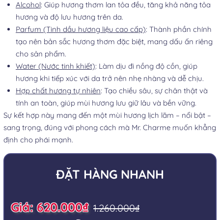
Alcohol
: Giúp hương thơm lan tỏa đều, tăng khả năng tỏa
hương và độ lưu hương trên da.
Parfum (Tinh dầu hương liệu cao cấp)
: Thành phần chính
tạo nên bản sắc hương thơm đặc biệt, mang dấu ấn riêng
cho sản phẩm.
Water (Nước tinh khiết)
: Làm dịu đi nồng độ cồn, giúp
hương khi tiếp xúc với da trở nên nhẹ nhàng và dễ chịu.
Hợp chất hương tự nhiên
: Tạo chiều sâu, sự chân thật và
tính an toàn, giúp mùi hương lưu giữ lâu và bền vững.
Sự kết hợp này mang đến một mùi hương lịch lãm – nổi bật –
sang trọng, đúng với phong cách mà Mr. Charme muốn khẳng
định cho phái mạnh.
ĐẶT HÀNG NHANH
Giá: 620.000₫
1.260.000₫