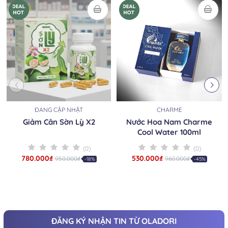
ĐANG CẬP NHẬT
CHARME
Giảm Cân Sờn Lỳ X2
Nước Hoa Nam Charme
Cool Water 100ml
(0)
(0)
780.000₫
530.000₫
950.000₫
960.000₫
-18%
-45%
ĐĂNG KÝ NHẬN TIN TỪ OLADORI