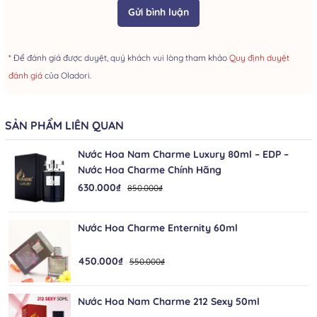
Gửi bình luận
* Để đánh giá được duyệt, quý khách vui lòng tham khảo
Quy định duyệt
đánh giá
của Oladori.
SẢN PHẨM LIÊN QUAN
Nước Hoa Nam Charme Luxury 80ml – EDP –
Nước Hoa Charme Chính Hãng
630.000₫
850.000₫
Nước Hoa Charme Enternity 60ml
450.000₫
550.000₫
Nước Hoa Nam Charme 212 Sexy 50ml