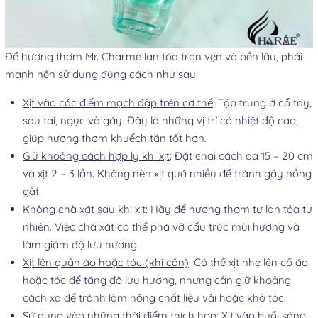
Để hương thơm Mr. Charme lan tỏa trọn vẹn và bền lâu, phái
mạnh nên sử dụng đúng cách như sau:
Xịt vào các điểm mạch đập trên cơ thể
: Tập trung ở cổ tay,
sau tai, ngực và gáy. Đây là những vị trí có nhiệt độ cao,
giúp hương thơm khuếch tán tốt hơn.
Giữ khoảng cách hợp lý khi xịt
: Đặt chai cách da 15 – 20 cm
và xịt 2 – 3 lần. Không nên xịt quá nhiều để tránh gây nồng
gắt.
Không chà xát sau khi xịt
: Hãy để hương thơm tự lan tỏa tự
nhiên. Việc chà xát có thể phá vỡ cấu trúc mùi hương và
làm giảm độ lưu hương.
Xịt lên quần áo hoặc tóc (khi cần)
: Có thể xịt nhẹ lên cổ áo
hoặc tóc để tăng độ lưu hương, nhưng cần giữ khoảng
cách xa để tránh làm hỏng chất liệu vải hoặc khô tóc.
Sử dụng vào những thời điểm thích hợp
: Xịt vào buổi sáng