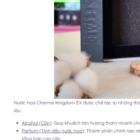
Nước hoa Charme Kingdom EX được chế tác từ những thà
lâu:
Alcohol (Cồn)
: Giúp khuếch tán hương thơm nhanh chó
Parfum (Tinh dầu nước hoa)
: Thành phần chính tạo n
tổng hợp cao cấp.