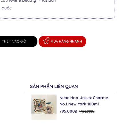
i cừu Rwine Beauty Nhật Bản
n quốc
THÊM VÀO GIỎ
MUA HÀNG NHANH
SẢN PHẨM LIÊN QUAN
Nước Hoa Unisex Charme
No.1 New York 100ml
795.000₫
1.150.000₫