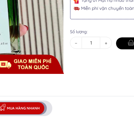
Tặng 01 Mặt nạ nhau tha
Miễn phí vận chuyển toà
Số lượng:
−
+
MUA HÀNG NHANH