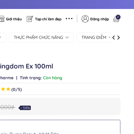
0
Giới thiệu
Tạp chí làm đẹp
Đăng nhập
THỰC PHẨM CHỨC NĂNG
TRANG ĐIỂM
SẢN
ingdom Ex 100ml
Charme
|
Tình trạng:
Còn hàng
(0/5)
0.000₫
- 58%