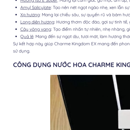
Hương Iso E Super
: Mang lại cảm giác gỗ mộc ấm áp, s
Amyl Salicylate
: Tạo nên nét ngọt ngào nhẹ, xen lẫn sự
Xạ hương
: Mang lại chiều sâu, sự quyến rũ và bám hươ
Long diên hương
: Hương thơm độc đáo, gợi sự tinh tế,
Cây vông vang
: Tạo điểm nhấn tự nhiên, nhẹ nhàng, 
Quả lê
: Mang đến sự ngọt dịu, tươi mát, làm hương th
Sự kết hợp này giúp Charme Kingdom EX mang đến phong cá
sử dụng.
CÔNG DỤNG NƯỚC HOA CHARME KIN