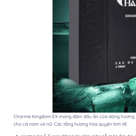
Charme Kingdom EX mang đậm dấu ấn của dòng hương Ori
cho cả nam và nữ. Các tầng hương hòa quyện tinh tế: