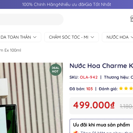
100% Chính Hãng
Nhiều ưu đãi
Giá Tốt Nhất
 DA TOÀN THÂN
CHĂM SÓC TÓC - MI
NƯỚC HOA
m Ex 100ml
Nước Hoa Charme K
SKU:
OLA-942
|
Thương hiệu:
Đã bán:
103
|
Đánh giá:
499.000₫
1.18
Ưu đãi khi mua sản phẩm