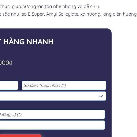
thức, giúp hương lan tỏa nhẹ nhàng và dễ chịu.
 sắc như Iso E Super, Amyl Salicylate, xạ hương, long diên hươn
T HÀNG NHANH
.000₫