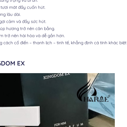
ang trọng và bí ẩn.
 tươi mát đầy cuốn hút.
ng lâu dài.
 gợi cảm và đầy sức hút.
giúp hương trở nên cân bằng.
ơm trở nên hài hòa và dễ gần hơn.
ch cổ điển – thanh lịch – tinh tế, khẳng định cá tính khác biệt
GDOM EX