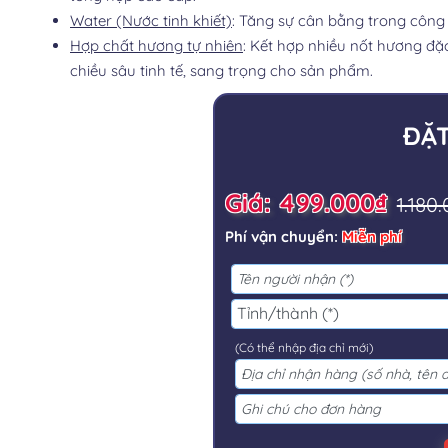
Water (Nước tinh khiết)
: Tăng sự cân bằng trong công 
Hợp chất hương tự nhiên
: Kết hợp nhiều nốt hương đặc
chiều sâu tinh tế, sang trọng cho sản phẩm.
ĐẶ
Giá: 499.000₫
1.180
Phí vận chuyển:
Miễn phí
(Có thể nhập địa chỉ mới)